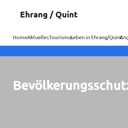
Ehrang / Quint
Home
Aktuelles
Tourismus
Leben in Ehrang/Quint
An
Bevölkerungsschut
Aktuelle Infos