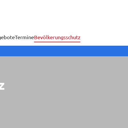
gebote
Termine
Bevölkerungsschutz
z
Hitze & Trockenheit